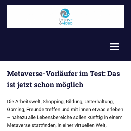
Zum
Inhalt
springen
Video,
Into
360°,
Journalismus
VR
MENU
und
Storytelling
&
–
Virtual
Video
Metaverse-Vorläufer im Test: Das
Reality
(VR)
ist jetzt schon möglich
GmbH
Produktionsfirma
aus
Die Arbeitswelt, Shopping, Bildung, Unterhaltung,
Berlin
Gaming, Freunde treffen und mit ihnen etwas erleben
– nahezu alle Lebensbereiche sollen künftig in einem
Metaverse stattfinden, in einer virtuellen Welt,