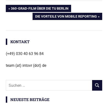
Beitragsnavigation
VORHERIGER
360-GRAD-FILM ÜBER DIE TU BERLIN
BEITRAG:
NÄCHSTER
DIE VORTEILE VON MOBILE REPORTING
BEITRAG:
KONTAKT
(+49) 030 40 63 96 84
team (at) intovr (dot) de
Suchen
SUCHEN
nach:
NEUESTE BEITRÄGE