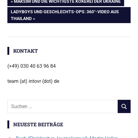
Beitragsnavigation
VORHERIGER
MAKSIM UND DIE WICHTIGSTE KOKEREI DER UKRAINE
360
BEITRAG:
NÄCHSTER
LADYBOYS UND GESCHLECHTS-OPS: 360°-VIDEO AUS
Grad
BEITRAG:
THAILAND
Video
360
Video
360Grad
KONTAKT
Blick
Bosnien
(+49) 030 40 63 96 84
intoVR
team (at) intovr (dot) de
Journalismus
Mostar
Srebrenica
Suchen
SUCHEN
nach:
Susanne
Dickel
NEUESTE BEITRÄGE
Virtual
Reality