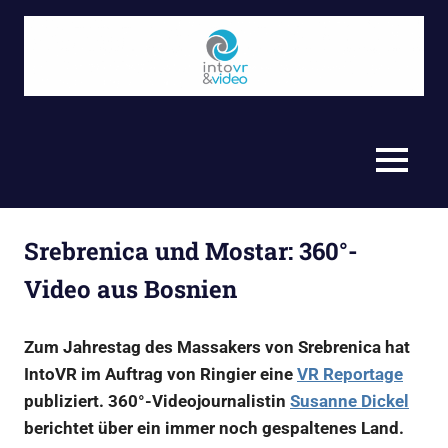
Zum
Inhalt
springen
Video,
Into
360°,
Journalismus
VR
MENU
und
Storytelling
&
–
Virtual
Video
Srebrenica und Mostar: 360°-
Reality
(VR)
Video aus Bosnien
GmbH
Produktionsfirma
aus
Zum Jahrestag des Massakers von Srebrenica hat
Berlin
IntoVR im Auftrag von Ringier eine
VR Reportage
publiziert. 360°-Videojournalistin
Susanne Dickel
berichtet über ein immer noch gespaltenes Land.