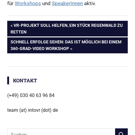
für
Workshops
und
SpeakerInnen
aktiv.
360
Beitragsnavigation
VORHERIGER
VR-PROJEKT SOLL HELFEN, EIN STÜCK REGENWALD ZU
Grad
BEITRAG:
RETTEN
Video
NÄCHSTER
SCHNELL ERFOLGE SEHEN: DAS IST MÖGLICH BEI EINEM
VR
BEITRAG:
360-GRAD-VIDEO WORKSHOP
KONTAKT
(+49) 030 40 63 96 84
team (at) intovr (dot) de
Suchen