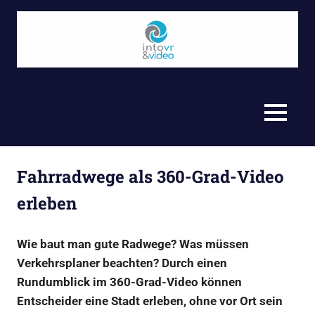
Zum
Inhalt
springen
Video,
Into
360°,
Journalismus
VR
MENU
und
Storytelling
&
–
Virtual
Video
Fahrradwege als 360-Grad-Video
Reality
(VR)
erleben
GmbH
Produktionsfirma
aus
Wie baut man gute Radwege? Was müssen
Berlin
Verkehrsplaner beachten? Durch einen
Rundumblick im 360-Grad-Video können
Entscheider eine Stadt erleben, ohne vor Ort sein