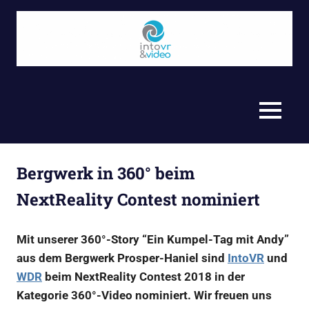
Zum
Inhalt
springen
Video,
Into
360°,
Journalismus
VR
MENU
und
Storytelling
&
–
Virtual
Video
Bergwerk in 360° beim
Reality
(VR)
NextReality Contest nominiert
GmbH
Produktionsfirma
aus
Mit unserer 360°-Story “Ein Kumpel-Tag mit Andy”
Berlin
aus dem Bergwerk Prosper-Haniel sind
IntoVR
und
WDR
beim NextReality Contest 2018 in der
Kategorie 360°-Video nominiert. Wir freuen uns