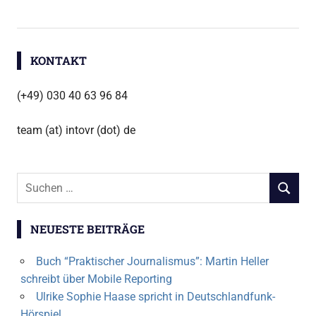
Video
Christiane
Wittenbecher
KONTAKT
Glückauf
intoVR
(+49) 030 40 63 96 84
Journalismus
Storytelling
team (at) intovr (dot) de
Video
Virtual
Suchen
Reality
SUCHEN
nach:
VR
NEUESTE BEITRÄGE
WDR
Workshop
Buch “Praktischer Journalismus”: Martin Heller
schreibt über Mobile Reporting
Ulrike Sophie Haase spricht in Deutschlandfunk-
Hörspiel