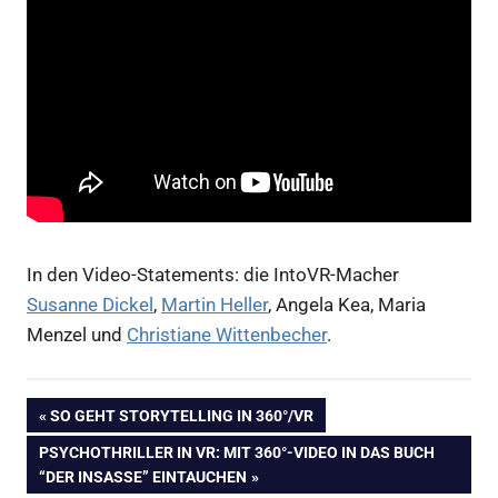
In den Video-Statements: die IntoVR-Macher
Susanne Dickel
,
Martin Heller
, Angela Kea, Maria
Menzel und
Christiane Wittenbecher
.
360
Beitragsnavigation
VORHERIGER
SO GEHT STORYTELLING IN 360°/VR
Grad
BEITRAG:
Video
NÄCHSTER
PSYCHOTHRILLER IN VR: MIT 360°-VIDEO IN DAS BUCH
BEITRAG:
“DER INSASSE” EINTAUCHEN
360